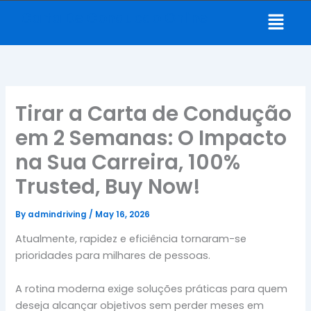
Skip
Menu
Carta De Conducao Online
to
content
Tirar a Carta de Condução
em 2 Semanas: O Impacto
na Sua Carreira, 100%
Trusted, Buy Now!
By
admindriving
/
May 16, 2026
Atualmente, rapidez e eficiência tornaram-se
prioridades para milhares de pessoas.
A rotina moderna exige soluções práticas para quem
deseja alcançar objetivos sem perder meses em