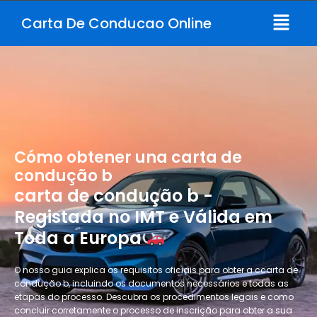
Skip
Menu
Carta De Conducao Online
to
content
Cómo obtener una carta de
condução b
carta de condução b -
Registada no IMT e Válida em
Toda a Europa
O nosso guia explica os requisitos oficiais para obter a ccarta de
condução b, incluindo os documentos necessários e todas as
etapas do processo. Descubra os procedimentos legais e como
concluir corretamente o processo de inscrição para obter a sua