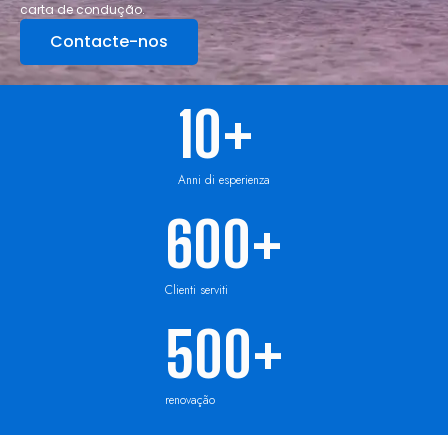
carta de condução.
Contacte-nos
10
+
Anni di esperienza
600
+
Clienti serviti
500
+
renovação