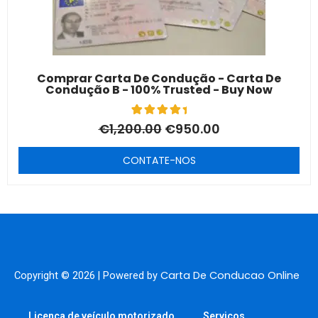
Comprar Carta De Condução - Carta De
Condução B - 100% Trusted - Buy Now
5
Rated
€
1,200.00
€
950.00
5.00
out of 5
based on
CONTATE-NOS
customer
ratings
Carta De Conducao Online
Copyright © 2026 | Powered by
Licença de veículo motorizado
Serviços