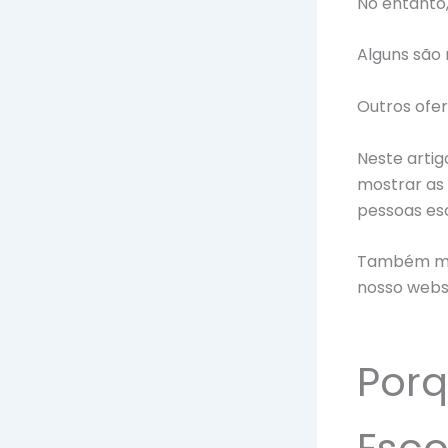
No entanto,
Alguns são 
Outros ofe
Neste arti
mostrar as 
pessoas es
Também mos
nosso websi
Porq
Esco