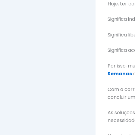
Hoje, ter c
Significa i
Significa li
Significa a
Por isso, 
Semanas
a
Com a corr
concluir u
As soluçõe
necessidad