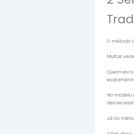
Trad
O método t
Muitas veze
Quem esco
exatamente
No modelo i
desnecessá
Já no métod
Além disso,