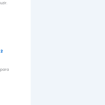
zir.
 2
 para