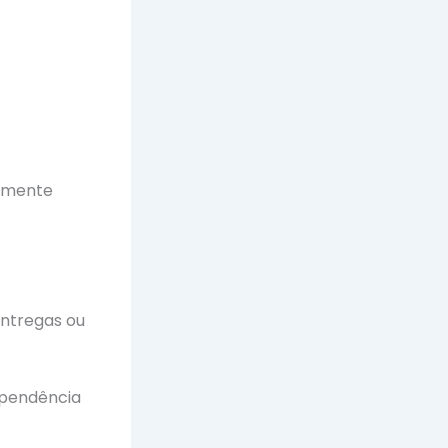
lmente
entregas ou
ependência