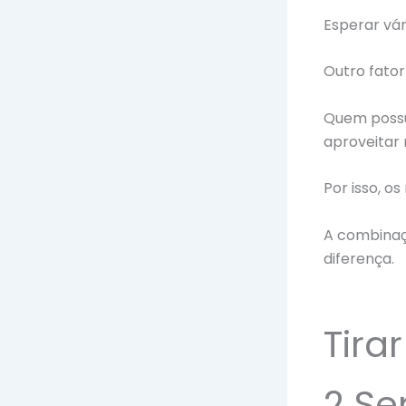
Esperar vár
Outro fator
Quem possu
aproveitar 
Por isso, 
A combinaçã
diferença.
Tira
2 S