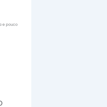
a e pouco
o