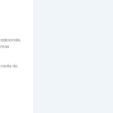
dicionais,
antas
ravés do