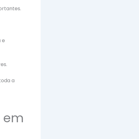
ortantes.
 e
es.
toda a
o em