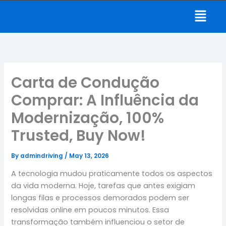
Skip
Menu
Carta De Conducao Online
to
content
Carta de Condução
Comprar: A Influência da
Modernização, 100%
Trusted, Buy Now!
By
admindriving
/
May 13, 2026
A tecnologia mudou praticamente todos os aspectos
da vida moderna. Hoje, tarefas que antes exigiam
longas filas e processos demorados podem ser
resolvidas online em poucos minutos. Essa
transformação também influenciou o setor de